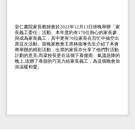
皇仁書院家長教師會於2022年12月13日傍晚舉辦「家
長義工委任」活動。本年度約有170位熱心的家長參
與成為家長義工，其中更有70位家長在百忙中抽空出
席這次活動。當晚家教會主席林衞琳先生介紹了本會
將舉辦的精彩活動，出席的家長亦分享了他們對活動
計劃的意見;而梁校長更在這個下着微雨、氣溫急降的
晚上,送贈了香甜的巧克力給家長義工，為這個晚會加
添温暖和愛。